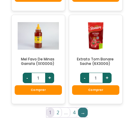
Mel Favo De Minas
Extrato Tom Bonare
Garrafa (1X1000G)
Sache (6X300G)
-
+
-
+
Comprar
Comprar
1
2
…
4
→