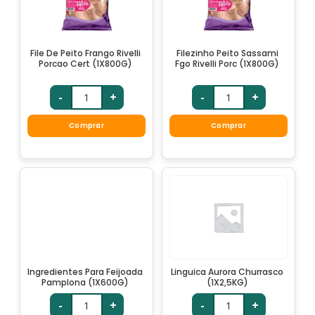
File De Peito Frango Rivelli
Filezinho Peito Sassami
Porcao Cert (1X800G)
Fgo Rivelli Porc (1X800G)
-
+
-
+
Comprar
Comprar
Ingredientes Para Feijoada
Linguica Aurora Churrasco
Pamplona (1X600G)
(1X2,5KG)
-
+
-
+