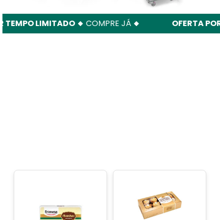
EMPO LIMITADO 🔸
COMPRE JÁ
🔸
OFERTA POR T