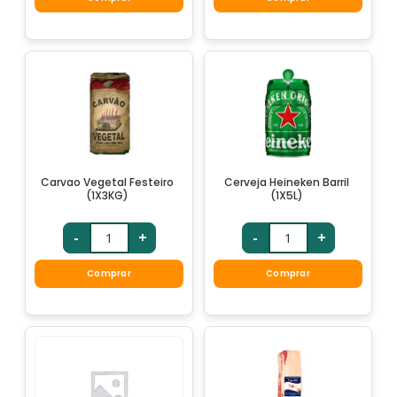
Carvao Vegetal Festeiro
Cerveja Heineken Barril
(1X3KG)
(1X5L)
-
+
-
+
Comprar
Comprar