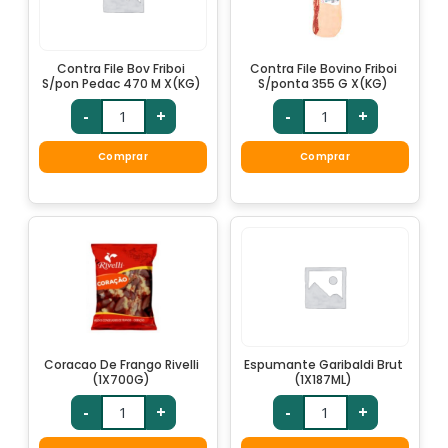
Contra File Bov Friboi
Contra File Bovino Friboi
S/pon Pedac 470 M X(KG)
S/ponta 355 G X(KG)
-
+
-
+
Comprar
Comprar
Coracao De Frango Rivelli
Espumante Garibaldi Brut
(1X700G)
(1X187ML)
-
+
-
+