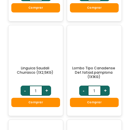
Comprar
Comprar
Linguica Saudali
Lombo Tipo Canadense
Churrasco (1X2,5KG)
Def.fatiad.pamplona
(1X1KG)
-
+
-
+
Comprar
Comprar