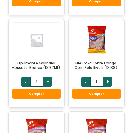
Comprar
Comprar
Espumante Garibaldi
File Coxa Sobre Frango
Moscatel Branco (1X187ML)
Com Pele Rivelli (1X1KG)
-
+
-
+
Comprar
Comprar