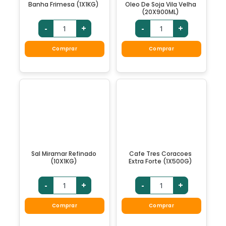
Banha Frimesa (1X1KG)
Oleo De Soja Vila Velha
(20X900ML)
-
+
-
+
Comprar
Comprar
Sal Miramar Refinado
Cafe Tres Coracoes
(10X1KG)
Extra Forte (1X500G)
-
+
-
+
Comprar
Comprar