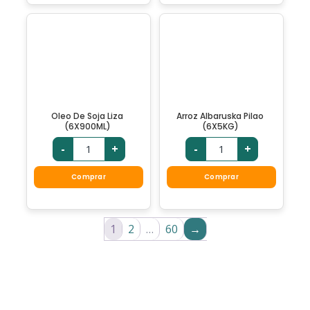
Oleo De Soja Liza
Arroz Albaruska Pilao
(6X900ML)
(6X5KG)
-
+
-
+
Comprar
Comprar
1
2
…
60
→