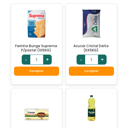
Farinha Bunge Suprema
Acucar Cristal Delta
P/pastel (1X5KG)
(6X5KG)
-
+
-
+
Comprar
Comprar