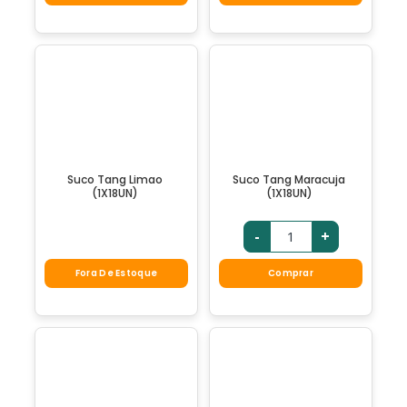
Suco Tang Limao
Suco Tang Maracuja
(1X18UN)
(1X18UN)
-
+
Fora De Estoque
Comprar