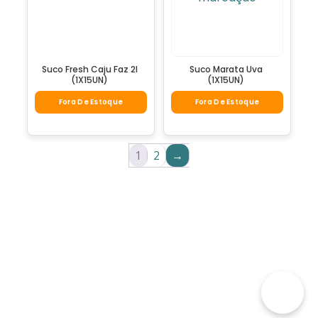
Suco Fresh Caju Faz 2l
Suco Marata Uva
(1X15UN)
(1X15UN)
Fora De Estoque
Fora De Estoque
1
2
→