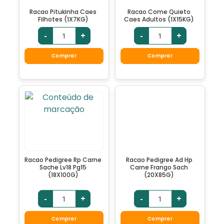
Racao Pitukinha Caes
Racao Come Quieto
Filhotes (1X7KG)
Caes Adultos (1X15KG)
-
+
-
+
Comprar
Comprar
Racao Pedigree Rp Carne
Racao Pedigree Ad Hp
Sache Lv18 Pg15
Carne Frango Sach
(18X100G)
(20X85G)
-
+
-
+
Comprar
Comprar