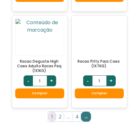
Racao Deguste High
Racao Pitty Para Caes
Caes Adulto Racas Peq
(1X7KG)
(1X1KG)
-
+
-
+
Comprar
Comprar
1
2
…
4
→