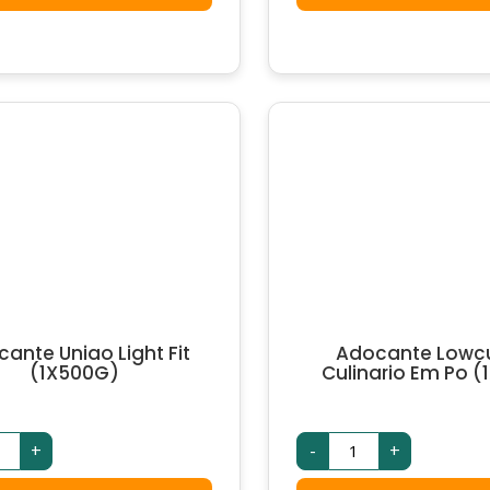
ntidade
(1X50UN)
quantidade
ante Uniao Light Fit
Adocante Lowc
(1X500G)
Culinario Em Po (
ocante
Adocante
+
-
+
ao
Lowcucar
ht
Culinario