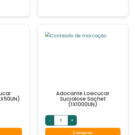
quantidade
ucar
Adocante Lowcucar
1X50UN)
Sucralose Sachet
(1X1000UN)
Adocante
-
+
Lowcucar
Sucralose
Sachet
Comprar