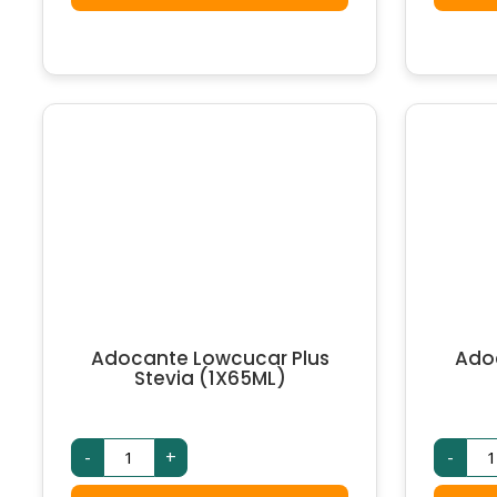
qua
Adocante Lowcucar Plus
Adoc
Stevia (1X65ML)
Adocante
Ad
-
+
-
Lowcucar
Uni
Plus
Lig