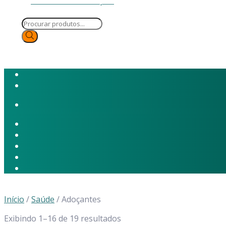
Skip
to
Pesquisar
content
produtos
Início
/
Saúde
/ Adoçantes
Exibindo 1–16 de 19 resultados