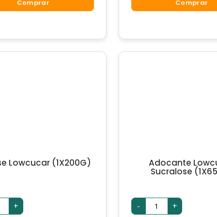
Em
Comprar
Comprar
500G)
Po
ntidade
(1X1KG)
quantidade
se Lowcucar (1X200G)
Adocante Lowc
Sucralose (1X6
tose
Adocante
+
-
+
wcucar
Lowcucar
200G)
Sucralose