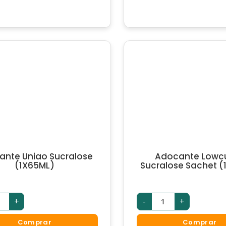
ante Uniao Sucralose
Adocante Lowc
(1X65ML)
Sucralose Sachet (
ocante
Adocante
+
-
+
ao
Lowcucar
ralose
Sucralose
65ML)
Sachet
Comprar
Comprar