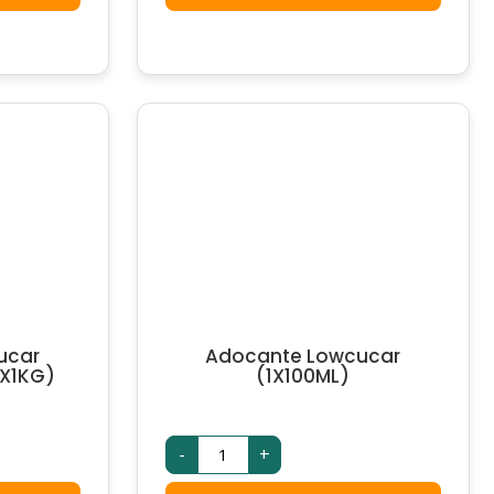
(1X1000UN)
quantidade
ucar
Adocante Lowcucar
1X1KG)
(1X100ML)
Adocante
-
+
Lowcucar
(1X100ML)