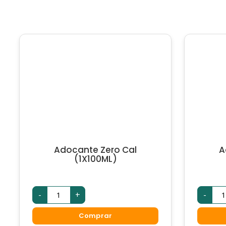
Adocante Zero Cal
A
(1X100ML)
Adocante
Ad
-
+
-
Zero
Zer
Cal
Cal
(1X100ML)
(1X
Comprar
quantidade
qua