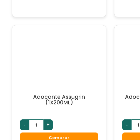
Adocante Assugrin
Adoc
(1X200ML)
Adocante
Ad
-
+
-
Assugrin
Uni
(1X200ML)
Suc
quantidade
(1X
Comprar