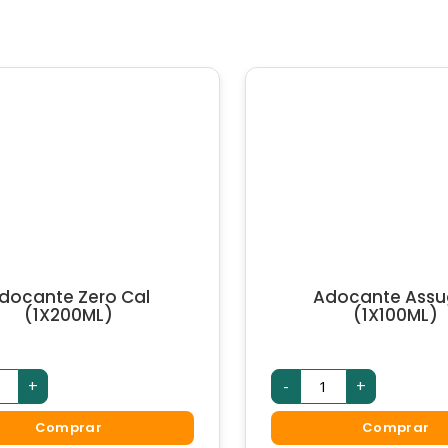
docante Zero Cal
Adocante Assu
(1X200ML)
(1X100ML)
ocante
Adocante
+
-
+
o
Assugrin
(1X100ML)
200ML)
quantidade
Comprar
Comprar
ntidade