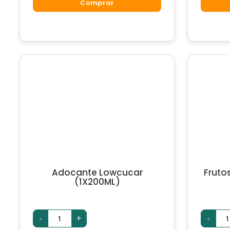
Stevia
Fit
Comprar
(1X65ML)
(1X
quantidade
qua
Adocante Lowcucar
Fruto
(1X200ML)
Adocante
Fru
-
+
-
Lowcucar
Lo
(1X200ML)
(1X