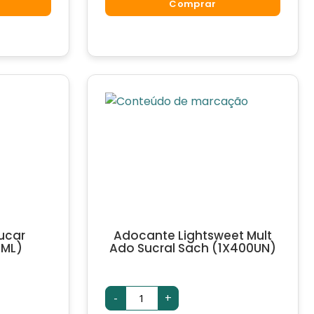
quantidade
Comprar
ucar
Adocante Lightsweet Mult
5ML)
Ado Sucral Sach (1X400UN)
Adocante
-
+
Lightsweet
Mult