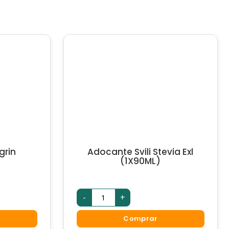
grin
Adocante Svili Stevia Exl
(1X90ML)
Adocante
-
+
Svili
Stevia
Exl
Comprar
(1X90ML)