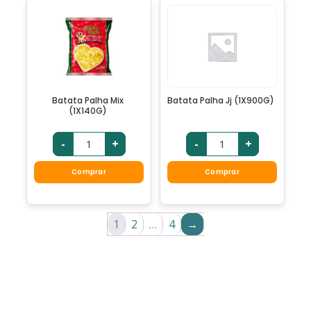
Batata Palha Mix
Batata Palha Jj (1X900G)
(1X140G)
-
+
-
+
Comprar
Comprar
1
2
…
4
→