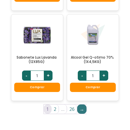
Sabonete Lux Lavanda
Alcool Gel Q-otimo 70%
(12X85G)
(1X4,5KG)
-
+
-
+
Comprar
Comprar
1
2
…
26
→