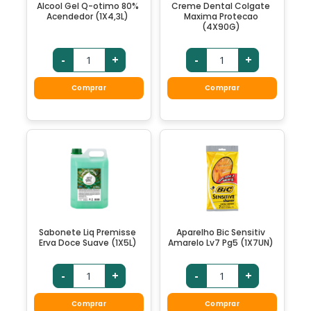
Alcool Gel Q-otimo 80%
Creme Dental Colgate
Acendedor (1X4,3L)
Maxima Protecao
(4X90G)
-
+
-
+
Comprar
Comprar
Sabonete Liq Premisse
Aparelho Bic Sensitiv
Erva Doce Suave (1X5L)
Amarelo Lv7 Pg5 (1X7UN)
-
+
-
+
Comprar
Comprar