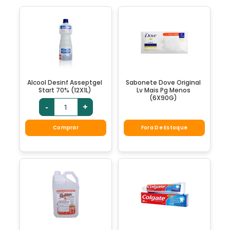
Alcool Desinf Asseptgel
Sabonete Dove Original
Start 70% (12X1L)
Lv Mais Pg Menos
(6X90G)
-
+
Comprar
Fora De Estoque