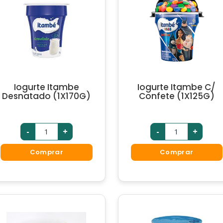
Iogurte Itambe
Iogurte Itambe C/
Desnatado (1X170G)
Confete (1X125G)
-
+
-
+
Comprar
Comprar