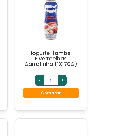
Iogurte Itambe
F.vermelhas
Garrafinha (1X170G)
-
+
Comprar