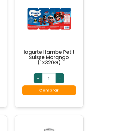
Iogurte Itambe Petit
Suisse Morango
(1X320G)
-
+
Comprar