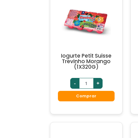
Iogurte Petit Suisse
Trevinho Morango
(1X320G)
-
+
Comprar