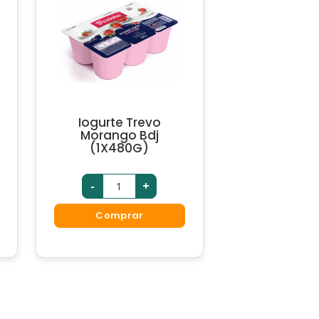
Iogurte Trevo
Morango Bdj
(1X480G)
-
+
Comprar