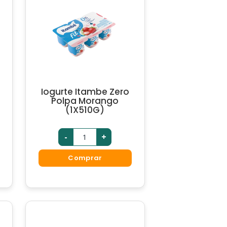
Iogurte Itambe Zero
Polpa Morango
(1X510G)
-
+
Comprar