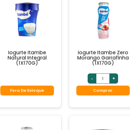
Iogurte Itambe
Iogurte Itambe Zero
Natural Integral
Morango Garrafinha
(1X170G)
(1X170G)
-
+
Fora De Estoque
Comprar