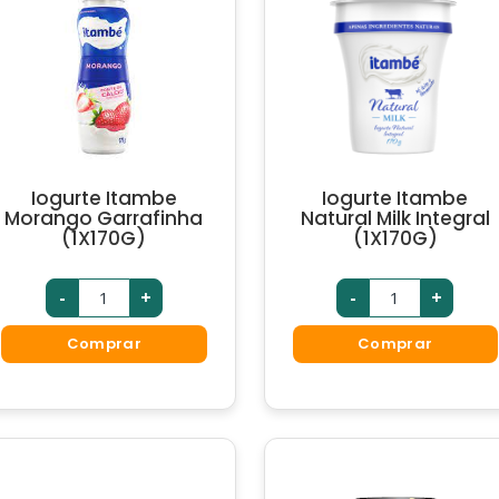
Iogurte Itambe
Iogurte Itambe
Morango Garrafinha
Natural Milk Integral
(1X170G)
(1X170G)
-
+
-
+
Comprar
Comprar