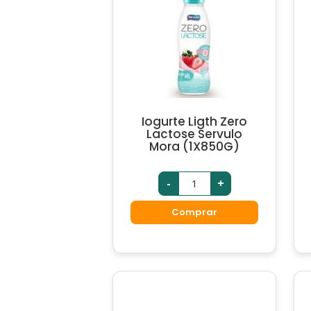
Iogurte Ligth Zero
Lactose Servulo
Mora (1X850G)
-
+
Comprar