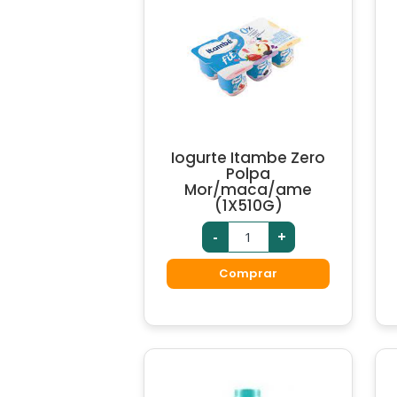
Iogurte Itambe Zero
Polpa
Mor/maca/ame
(1X510G)
-
+
Comprar