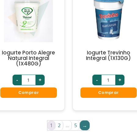
Iogurte Porto Alegre
Iogurte Trevinho
Natural Integral
Integral (1X130G)
(1X480G)
-
+
-
+
Comprar
Comprar
1
2
…
5
→