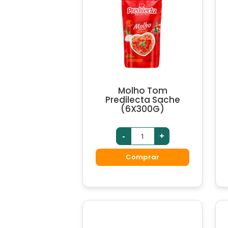
Molho Tom
Predilecta Sache
(6X300G)
-
+
Comprar