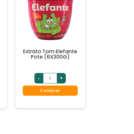
Extrato Tom Elefante
Pote (6X300G)
-
+
Comprar