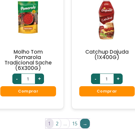
Molho Tom
Catchup Dajuda
Pomarola
(1X400G)
Tradicional Sache
(6X300G)
-
+
-
+
Comprar
Comprar
1
2
…
15
→