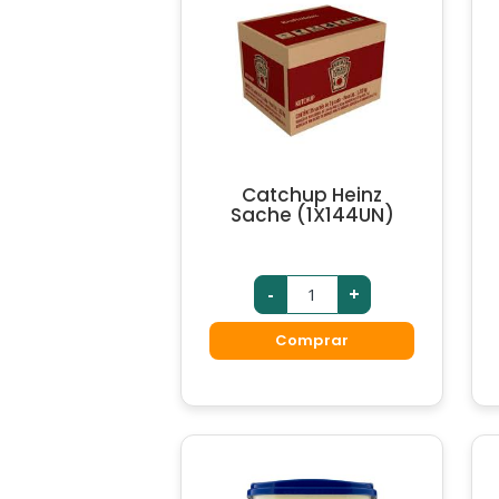
Catchup Heinz
Sache (1X144UN)
-
+
Comprar