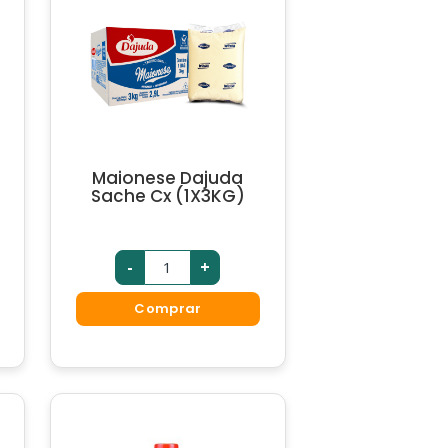
Maionese Dajuda
Sache Cx (1X3KG)
-
+
Comprar