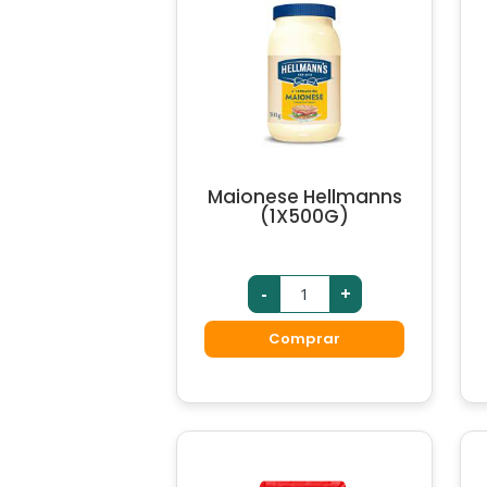
Maionese Hellmanns
(1X500G)
-
+
Comprar