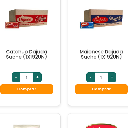
Catchup Dajuda
Maionese Dajuda
Sache (1X192UN)
Sache (1X192UN)
-
+
-
+
Comprar
Comprar