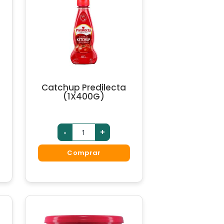
Catchup Predilecta
(1X400G)
-
+
Comprar