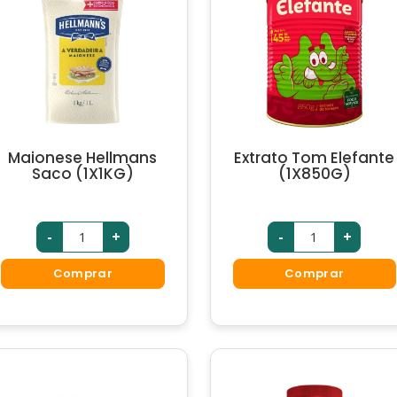
Maionese Hellmans
Extrato Tom Elefante
Saco (1X1KG)
(1X850G)
-
+
-
+
Comprar
Comprar