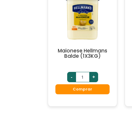
Maionese Hellmans
Balde (1X3KG)
-
+
Comprar