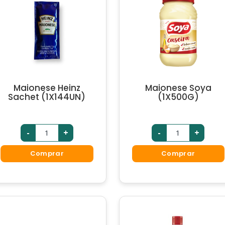
Maionese Heinz
Maionese Soya
Sachet (1X144UN)
(1X500G)
-
+
-
+
Comprar
Comprar