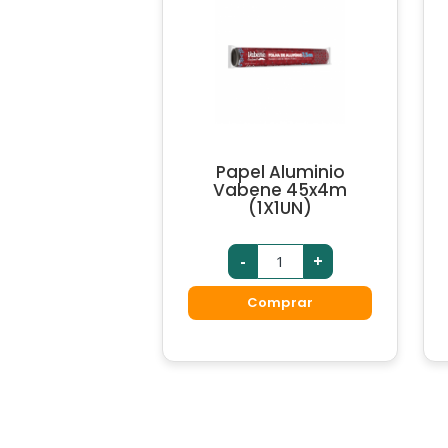
Papel Aluminio
Vabene 45x4m
(1X1UN)
-
+
Comprar