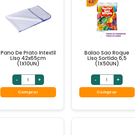
Pano De Prato Intextil
Balao Sao Roque
Liso 42x65cm
Liso Sortido 6,5
(1X10UN)
(1X50UN)
-
+
-
+
Comprar
Comprar