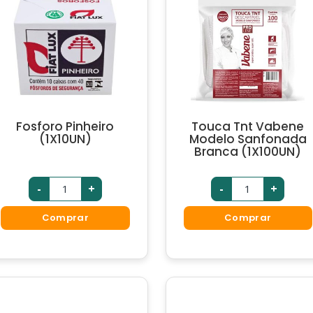
Fosforo Pinheiro
Touca Tnt Vabene
(1X10UN)
Modelo Sanfonada
Branca (1X100UN)
-
+
-
+
Comprar
Comprar