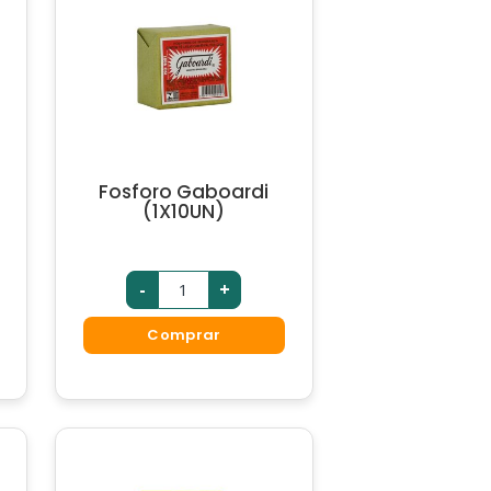
Fosforo Gaboardi
(1X10UN)
-
+
Comprar