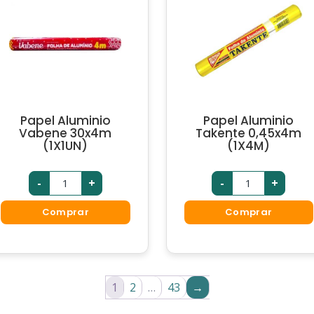
Papel Aluminio
Papel Aluminio
Vabene 30x4m
Takente 0,45x4m
(1X1UN)
(1X4M)
-
+
-
+
Comprar
Comprar
1
2
…
43
→