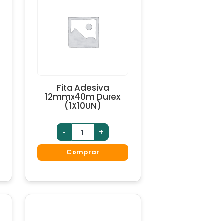
Fita Adesiva
12mmx40m Durex
(1X10UN)
-
+
Comprar