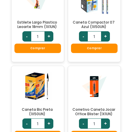
Estilete Largo Plastico
Caneta Compactor 07
Leoarte 18mm (1X1UN)
Azul (1X50UN)
-
+
-
+
Comprar
Comprar
Caneta Bic Preta
Corretivo Caneta Jocar
(1X50UN)
Office Blister (1X1UN)
-
+
-
+