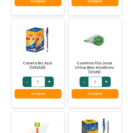
Comprar
Comprar
Caneta Bic Azul
Corretivo Fita Jocar
(1X50UN)
Office Blist 6mx5mm
(1X1UN)
-
+
-
+
Comprar
Comprar