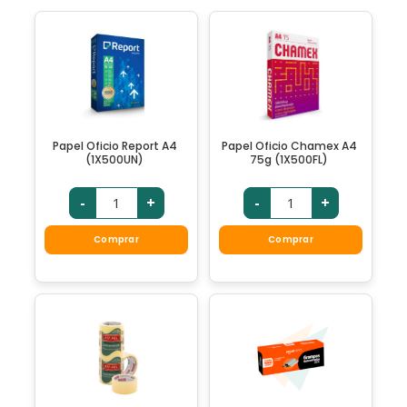
Papel Oficio Report A4
Papel Oficio Chamex A4
(1X500UN)
75g (1X500FL)
-
+
-
+
Comprar
Comprar