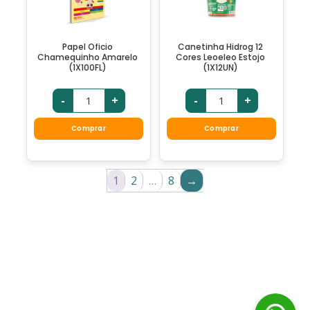
Papel Oficio
Canetinha Hidrog 12
Chamequinho Amarelo
Cores Leoeleo Estojo
(1X100FL)
(1X12UN)
-
+
-
+
Comprar
Comprar
1
2
…
8
→