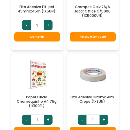
Fita Adesiva Fit-pel
Grampos Galv 26/6
45mmx45m (1X5UN)
Jocar Office C/5000
(1X5000UN)
-
+
Comprar
Fora De Estoque
Papel Oficio
Fita Adesiva 18mmx50m
Chamequinho A4 75g
Crepe (1X8UN)
(1X100FL)
-
+
-
+