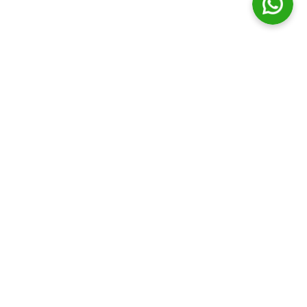
© Distribuidora Campos Ltda || Todos os direitos Reservados
Horário de funcionamento
Segunda a Sexta - 7:30h às 20:00h | Sabado - 7:30h às 19:00h