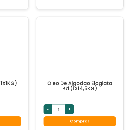
1X1KG)
Oleo De Algodao Elogiata
Bd (1X14,5KG)
-
+
Comprar