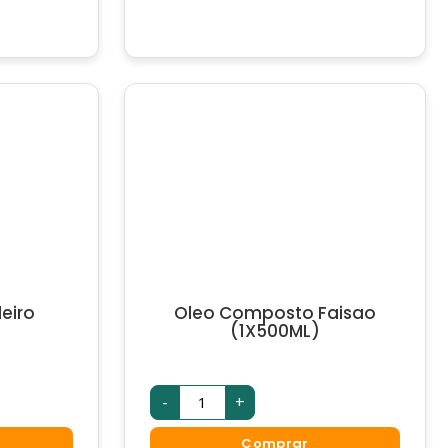
eiro
Oleo Composto Faisao
(1X500ML)
-
+
Comprar