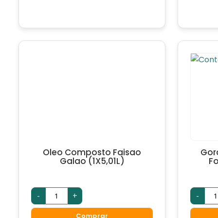
Oleo Composto Faisao
Gor
Galao (1X5,01L)
F
-
+
-
Comprar