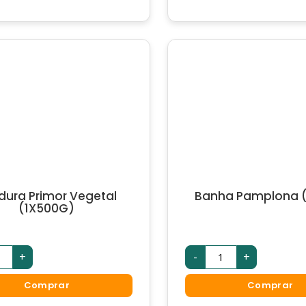
dura Primor Vegetal
Banha Pamplona (
(1X500G)
+
-
+
Comprar
Comprar