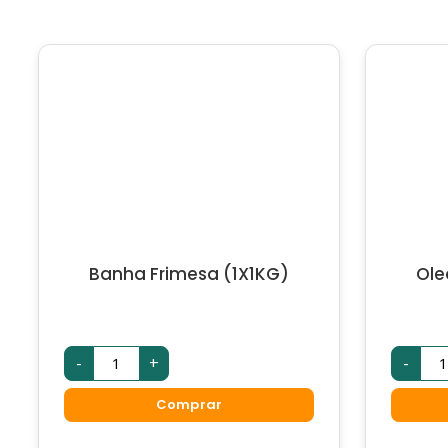
Banha Frimesa (1X1KG)
Ole
-
+
-
Comprar