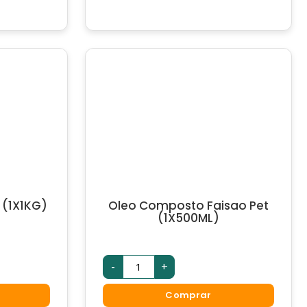
 (1X1KG)
Oleo Composto Faisao Pet
(1X500ML)
-
+
Comprar