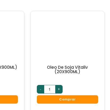
6X900ML)
Oleo De Soja Vitaliv
(20X900ML)
-
+
Comprar