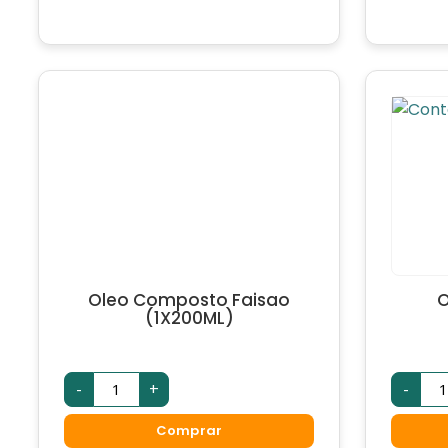
Oleo Composto Faisao
O
(1X200ML)
-
+
-
Comprar