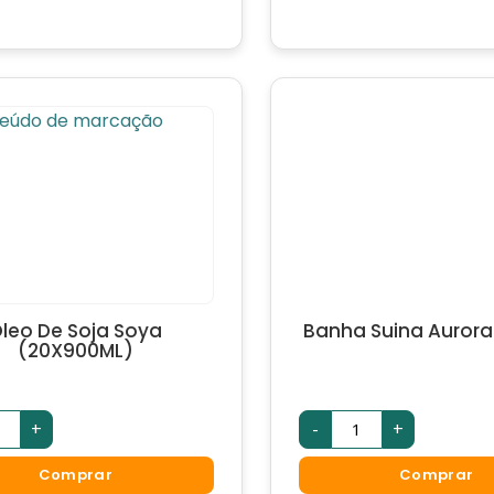
leo De Soja Soya
Banha Suina Aurora
(20X900ML)
+
-
+
Comprar
Comprar