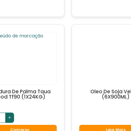
dura De Palma Taua
Oleo De Soja Vel
ood Tf90 (1X24KG)
(6X900ML)
+
Comprar
Leia Mais