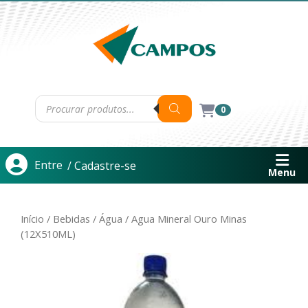
0
Entre
/ Cadastre-se
Menu
Início
/
Bebidas
/
Água
/ Agua Mineral Ouro Minas
(12X510ML)