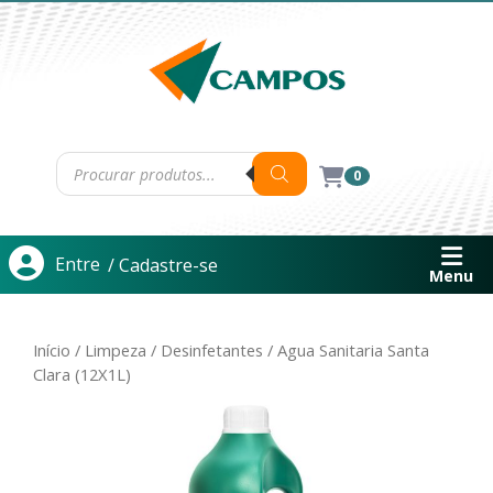
0
Entre
/ Cadastre-se
Menu
Início
/
Limpeza
/
Desinfetantes
/ Agua Sanitaria Santa
Clara (12X1L)