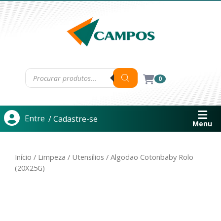
0
Entre
/ Cadastre-se
Menu
Início
/
Limpeza
/
Utensílios
/ Algodao Cotonbaby Rolo
(20X25G)