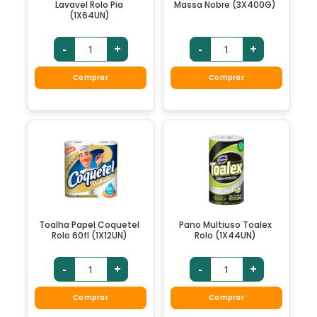
Lavavel Rolo Pia
Massa Nobre (3X400G)
(1X64UN)
-
+
-
+
Comprar
Comprar
Toalha Papel Coquetel
Pano Multiuso Toalex
Rolo 60fl (1X12UN)
Rolo (1X44UN)
-
+
-
+
Comprar
Comprar