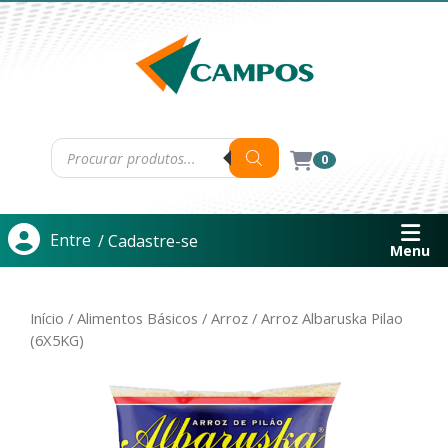
0
Entre
/ Cadastre-se
Menu
Início
/
Alimentos Básicos
/
Arroz
/ Arroz Albaruska Pilao
(6X5KG)