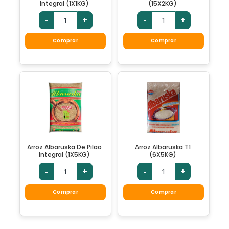
Integral (1X1KG)
(15X2KG)
-
+
-
+
Comprar
Comprar
Arroz Albaruska De Pilao
Arroz Albaruska T1
Integral (1X5KG)
(6X5KG)
-
+
-
+
Comprar
Comprar