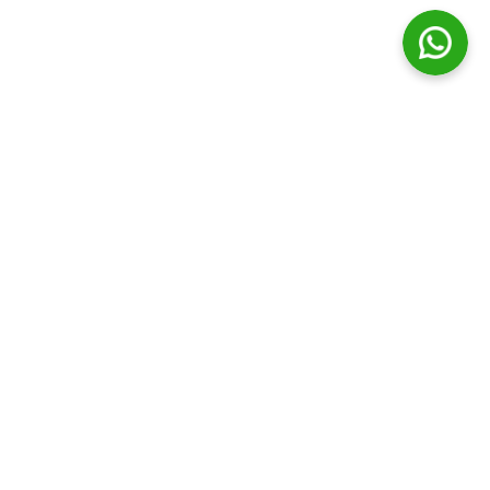
© Distribuidora Campos Ltda || Todos os direitos Reservados
Horário de funcionamento
Segunda a Sexta - 7:30h às 20:00h | Sabado - 7:30h às 19:00h