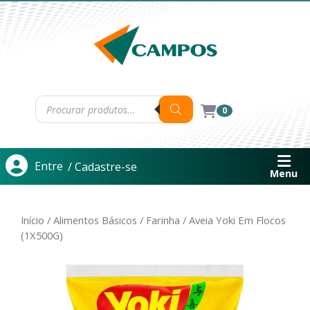
0
Entre
/ Cadastre-se
Menu
Início
/
Alimentos Básicos
/
Farinha
/ Aveia Yoki Em Flocos
(1X500G)