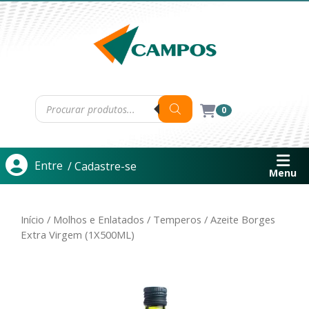
0
Entre
/ Cadastre-se
Menu
Início
/
Molhos e Enlatados
/
Temperos
/ Azeite Borges
Extra Virgem (1X500ML)