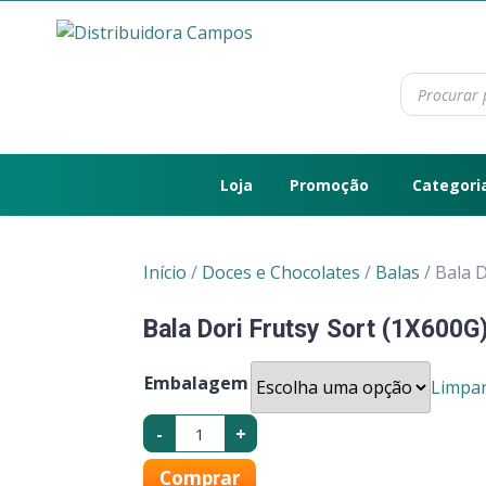
Loja
Promoção
Categori
Início
/
Doces e Chocolates
/
Balas
/ Bala D
Bala Dori Frutsy Sort (1X600G
Embalagem
Limpa
-
+
Comprar