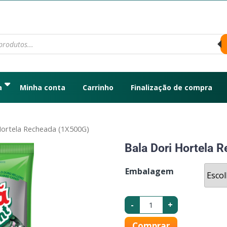
a
Minha conta
Carrinho
Finalização de compra
Hortela Recheada (1X500G)
Bala Dori Hortela 
Embalagem
-
+
Comprar