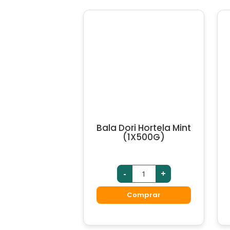
Bala Dori Hortela Mint
(1X500G)
-
+
Comprar