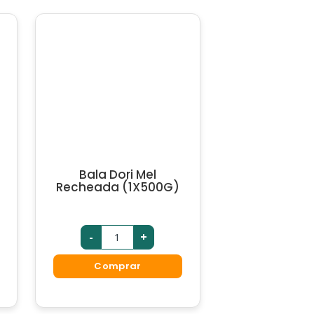
Bala Dori Mel
Recheada (1X500G)
-
+
Comprar