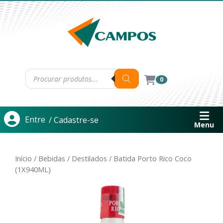
0
Entre
/ Cadastre-se
Menu
Início
/
Bebidas
/
Destilados
/ Batida Porto Rico Coco
(1X940ML)