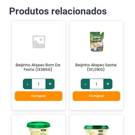
Produtos relacionados
Beijinho Alispec Bom Da
Beijinho Alispec Sache
Festa (1X365G)
(1X1,01KG)
-
+
-
+
Comprar
Comprar