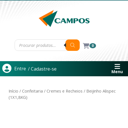
0
Entre
/ Cadastre-se
Menu
Início
/
Confeitaria
/
Cremes e Recheios
/ Beijinho Alispec
(1X1,8KG)