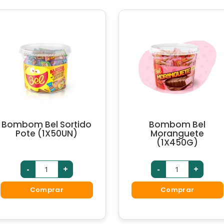
Bombom Bel Sortido
Bombom Bel
Pote (1X50UN)
Moranguete
(1X450G)
-
+
-
+
Comprar
Comprar