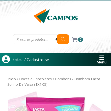
0
Entre
/ Cadastre-se
Menu
Início
/
Doces e Chocolates
/
Bombons
/ Bombom Lacta
Sonho De Valsa (1X1KG)