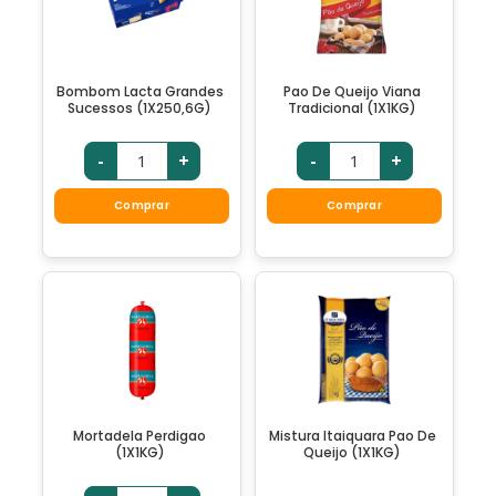
Bombom Lacta Grandes
Pao De Queijo Viana
Sucessos (1X250,6G)
Tradicional (1X1KG)
-
+
-
+
Comprar
Comprar
Mortadela Perdigao
Mistura Itaiquara Pao De
(1X1KG)
Queijo (1X1KG)