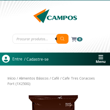
0
Entre
/ Cadastre-se
Menu
Início
/
Alimentos Básicos
/
Café
/ Cafe Tres Coracoes
Fort (1X250G)