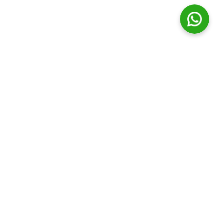
© Distribuidora Campos Ltda || Todos os direitos Reservados
Horário de funcionamento
Segunda a Sexta - 7:30h às 20:00h | Sabado - 7:30h às 19:00h