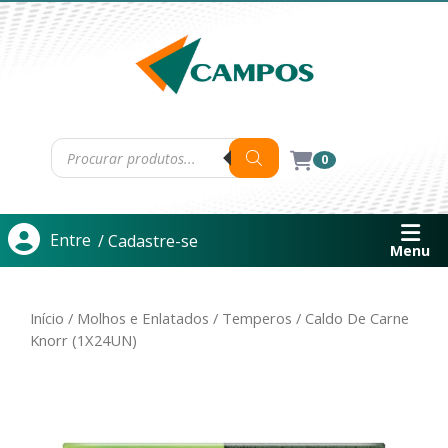
0
Entre
/ Cadastre-se
Menu
Início
/
Molhos e Enlatados
/
Temperos
/ Caldo De Carne
Knorr (1X24UN)