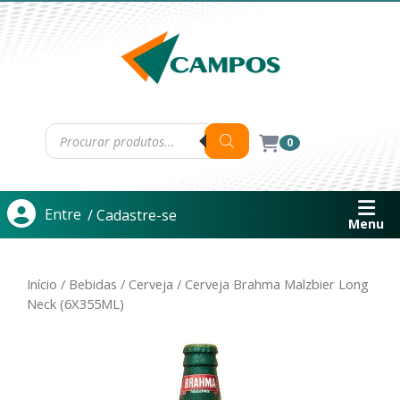
0
Entre
/ Cadastre-se
Menu
Início
/
Bebidas
/
Cerveja
/ Cerveja Brahma Malzbier Long
Neck (6X355ML)