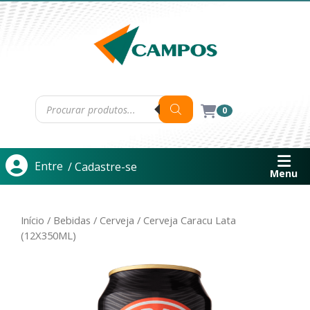
0
Entre
/ Cadastre-se
Menu
Início
/
Bebidas
/
Cerveja
/ Cerveja Caracu Lata
(12X350ML)