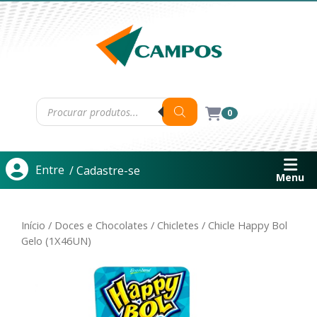
0
Entre
/ Cadastre-se
Menu
Início
/
Doces e Chocolates
/
Chicletes
/ Chicle Happy Bol
Gelo (1X46UN)