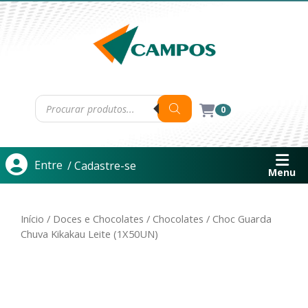
0
Entre
/ Cadastre-se
Menu
Início
/
Doces e Chocolates
/
Chocolates
/ Choc Guarda
Chuva Kikakau Leite (1X50UN)