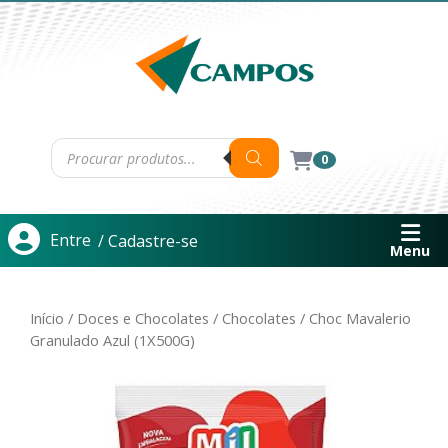
0
Entre
/ Cadastre-se
Menu
Início
/
Doces e Chocolates
/
Chocolates
/ Choc Mavalerio
Granulado Azul (1X500G)