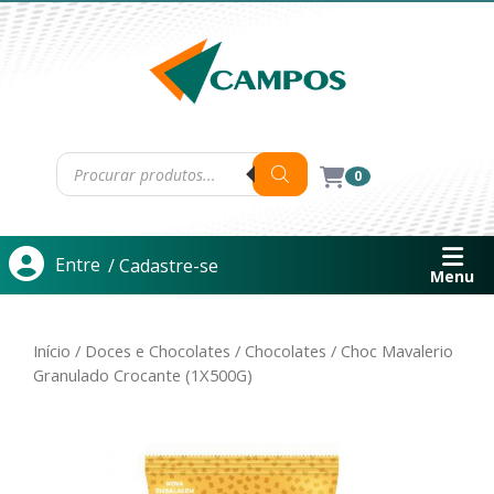
0
Entre
/ Cadastre-se
Menu
Início
/
Doces e Chocolates
/
Chocolates
/ Choc Mavalerio
Granulado Crocante (1X500G)