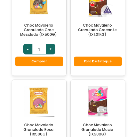
Choc Mavalerio
Choc Mavalerio
Granulado Croc
Granulado Crocante
Mesclado (1X500G)
(1X1,01KG)
-
+
Comprar
Fora De Estoque
Choc Mavalerio
Choc Mavalerio
Granulado Rosa
Granulado Macio
(1X500G)
(1X500G)