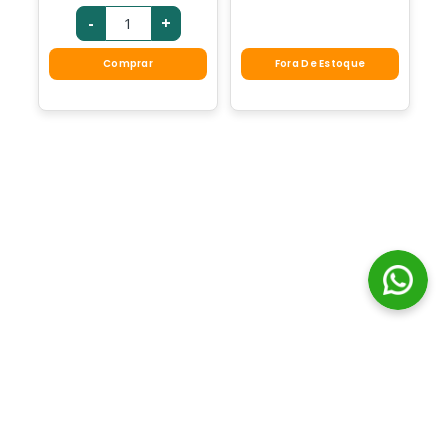
-
+
Comprar
Fora De Estoque