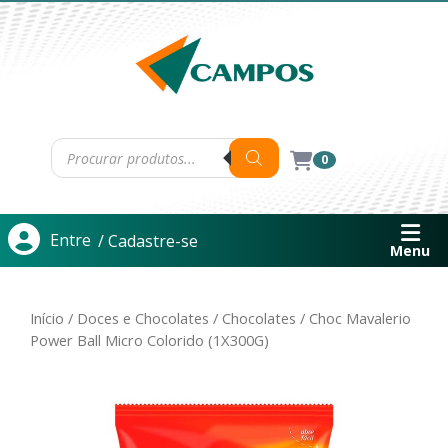
0
Entre
/ Cadastre-se
Menu
Início
/
Doces e Chocolates
/
Chocolates
/ Choc Mavalerio
Power Ball Micro Colorido (1X300G)