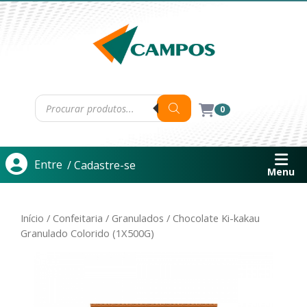
0
Entre
/ Cadastre-se
Menu
Início
/
Confeitaria
/
Granulados
/ Chocolate Ki-kakau
Granulado Colorido (1X500G)