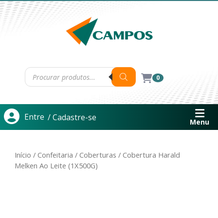
0
Entre
/ Cadastre-se
Menu
Início
/
Confeitaria
/
Coberturas
/ Cobertura Harald
Melken Ao Leite (1X500G)