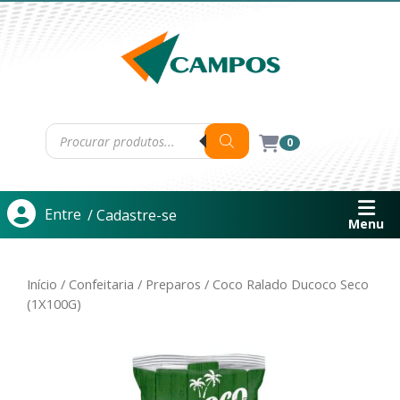
0
Entre
/ Cadastre-se
Menu
Início
/
Confeitaria
/
Preparos
/ Coco Ralado Ducoco Seco
(1X100G)