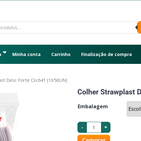
a
Minha conta
Carrinho
Finalização de compra
ast Desc Forte Csc641 (1X50UN)
Colher Strawplast 
Embalagem
-
+
Comprar