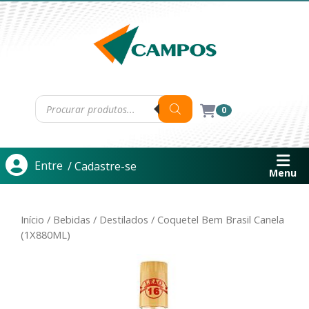
0
Entre
/ Cadastre-se
Menu
Início
/
Bebidas
/
Destilados
/ Coquetel Bem Brasil Canela
(1X880ML)