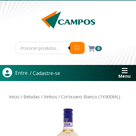
0
Entre
/ Cadastre-se
Menu
Início
/
Bebidas
/
Vinhos
/ Cortezano Bianco (1X900ML)