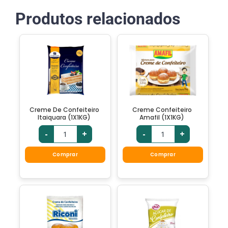
Produtos relacionados
Creme De Confeiteiro
Creme Confeiteiro
Itaiquara (1X1KG)
Amafil (1X1KG)
-
+
-
+
Comprar
Comprar