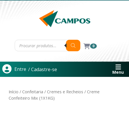
0
Entre
/ Cadastre-se
Menu
Início
/
Confeitaria
/
Cremes e Recheios
/ Creme
Confeiteiro Mix (1X1KG)