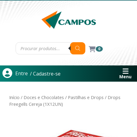
0
Entre
/ Cadastre-se
Menu
Início
/
Doces e Chocolates
/
Pastilhas e Drops
/ Drops
Freegells Cereja (1X12UN)