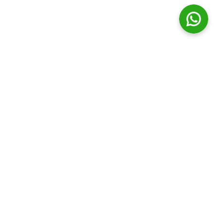
© Distribuidora Campos Ltda || Todos os direitos Reservados
Horário de funcionamento
Segunda a Sexta - 7:30h às 20:00h | Sabado - 7:30h às 19:00h