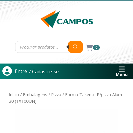
0
Entre
/ Cadastre-se
Menu
Início
/
Embalagens
/
Pizza
/ Forma Takente P/pizza Alum
30 (1X100UN)