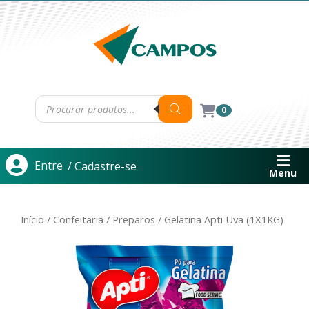
0
Entre
/ Cadastre-se
Menu
Início
/
Confeitaria
/
Preparos
/ Gelatina Apti Uva (1X1KG)