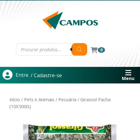
0
Entre
/ Cadastre-se
Menu
Início
/
Pets e Animais
/
Pecuária
/ Girassol Pacha
(10X500G)