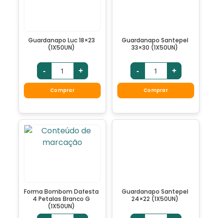
Guardanapo Luc 18×23
Guardanapo Santepel
(1X50UN)
33×30 (1X50UN)
-
+
-
+
Comprar
Comprar
Forma Bombom Dafesta
Guardanapo Santepel
4 Petalas Branco G
24×22 (1X50UN)
(1X50UN)