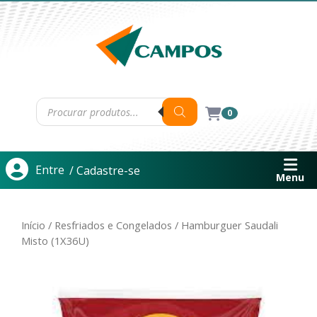
0
Entre
/ Cadastre-se
Menu
Início
/
Resfriados e Congelados
/ Hamburguer Saudali
Misto (1X36U)