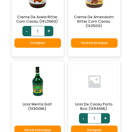
Creme De Avela Ritter
Creme De Amendoim
Com Cacau (1X1,05KG)
Ritter Com Cacau
(1X250G)
-
+
Comprar
Fora De Estoque
Licor Menta Golf
Licor De Cacau Porto
(1X900ML)
Rico (1X940ML)
-
+
Fora De Estoque
Comprar