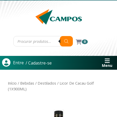
0
Entre
/ Cadastre-se
Menu
Início
/
Bebidas
/
Destilados
/ Licor De Cacau Golf
(1X900ML)