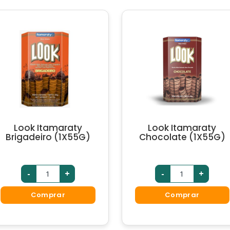
Look Itamaraty
Look Itamaraty
Brigadeiro (1X55G)
Chocolate (1X55G)
-
+
-
+
Comprar
Comprar