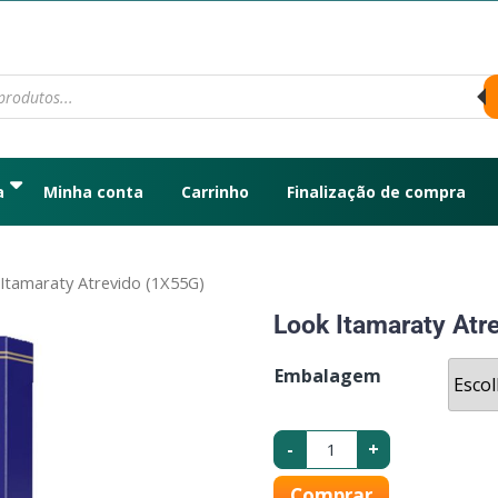
a
Minha conta
Carrinho
Finalização de compra
Itamaraty Atrevido (1X55G)
Look Itamaraty Atr
Embalagem
-
+
Comprar