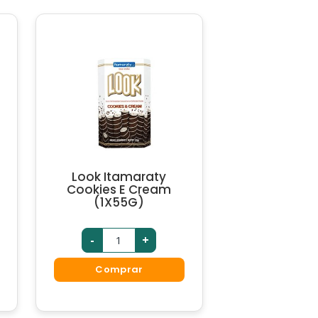
Look Itamaraty
Cookies E Cream
(1X55G)
-
+
Comprar