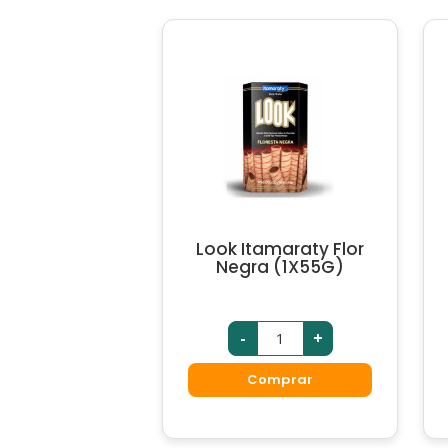
Look Itamaraty Flor
Negra (1X55G)
-
+
Comprar