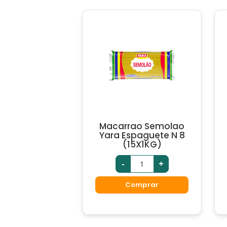
Macarrao Semolao
Yara Espaguete N 8
(15X1KG)
-
+
Comprar