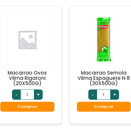
Macarrao Ovos
Macarrao Semola
Vilma Rigatoni
Vilma Espaguete N 8
(20X500G)
(30X500G)
-
+
-
+
Comprar
Comprar