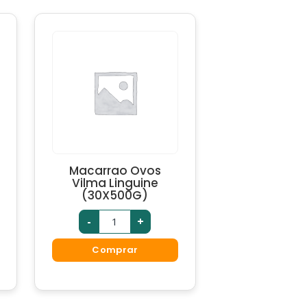
Macarrao Ovos
Vilma Linguine
(30X500G)
-
+
Comprar