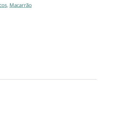
cos
,
Macarrão