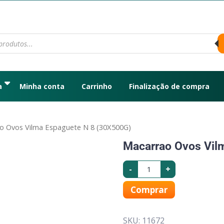
a
Minha conta
Carrinho
Finalização de compra
o Ovos Vilma Espaguete N 8 (30X500G)
Macarrao Ovos Vil
-
+
Comprar
SKU:
11672